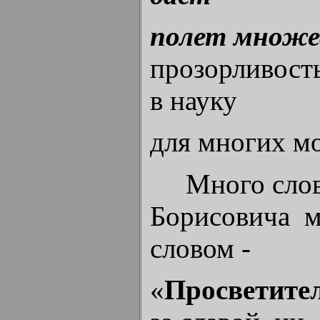
полет множе
прозорливост
в науку
для многих м
Много слов 
Борисовича м
словом -
«
Просветител