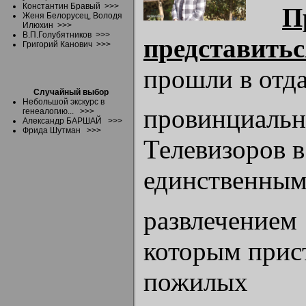
Константин Бравый
>>>
П
Женя Белорусец, Володя
Илюхин
>>>
В.П.Голубятников
>>>
представитьс
Григорий Канович
>>>
прошли в отд
Случайный выбор
Небольшой экскурс в
провинциальн
генеалогию...
>>>
Александр БАРШАЙ
>>>
Фрида Шутман
>>>
Телевизоров в
единственны
развлечением
которым прис
пожилых