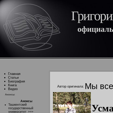
Григори
официаль
Главная
Статьи
Биография
Мы все
Книга
Автор оригинала:
Видео
Анонсы:
Анонсы
Усм
Ташкентский
государственный
университет
>>>