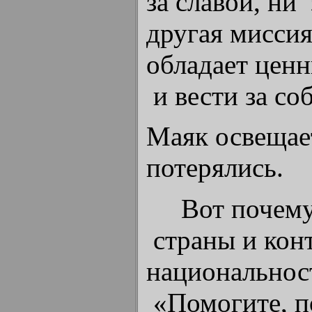
за славой, ни
другая мисси
обладает цен
и вести за со
Маяк освещает
потерялись.
Вот почему ч
страны и кон
национальнос
«Помогите, п