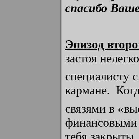
спасибо Ваше
Эпизод второ
застоя нелегк
специалисту 
кармане. Ког
связями в «в
финансовыми 
тебя закрыты.